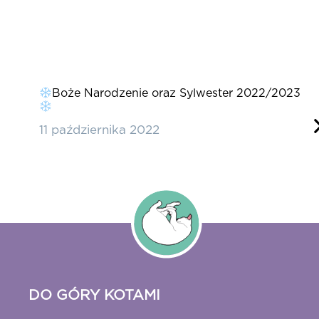
pacer
D
Boże Narodzenie oraz Sylwester 2022/2023
w
c
11 października 2022
2
DO GÓRY KOTAMI