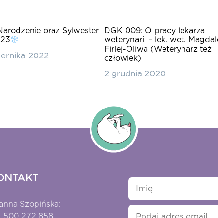
DGK 009: O pracy lekarza
Narodzenie oraz Sylwester
weterynarii – lek. wet. Magda
023
Firlej-Oliwa (Weterynarz też
iernika 2022
człowiek)
2 grudnia 2020
ONTAKT
anna Szopińska:
l. 500 272 858