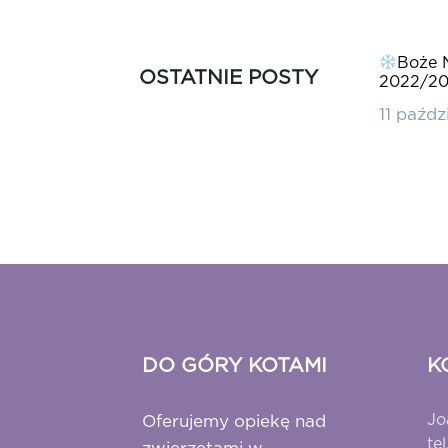
ieneś
Zalety i wady wychodzenia z kotem
Boże 
OSTATNIE POSTY
dejmiesz
na spacer
2022/2
spacerów z
16 kwietnia 2020
11 paźdz
DO GÓRY KOTAMI
K
Jo
Oferujemy opiekę nad
te