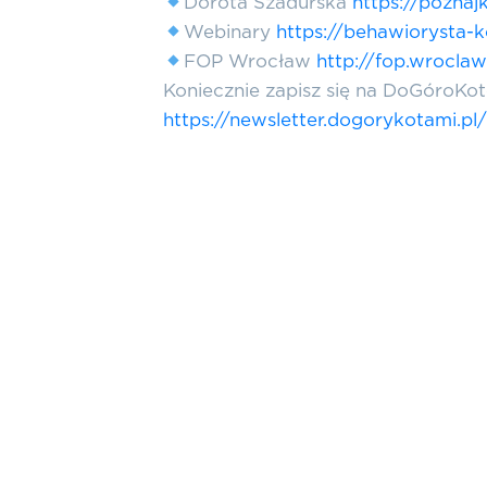
Dorota Szadurska
https://poznajk
Webinary
https://behawiorysta-k
FOP Wrocław
http://fop.wroclaw
Koniecznie zapisz się na DoGóroKo
https://newsletter.dogorykotami.pl/