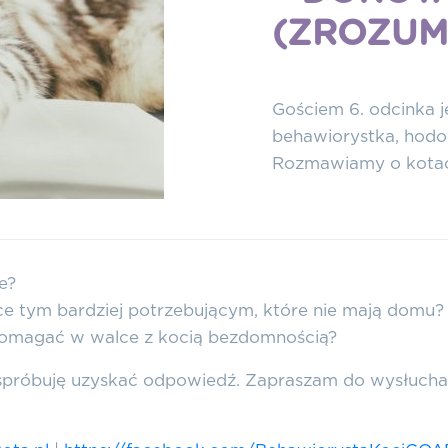
(ZROZUM
Gościem 6. odcinka j
behawiorystka, hodow
Rozmawiamy o kotach
e?
ce tym bardziej potrzebującym, które nie mają domu?
omagać w walce z kocią bezdomnością?
e spróbuję uzyskać odpowiedź. Zapraszam do wysłucha