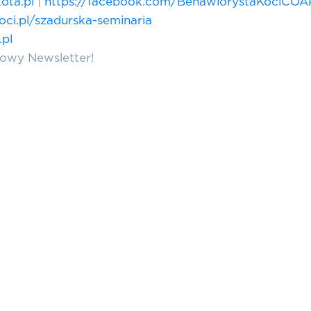
ota.pl
|
https://facebook.com/BehawiorystaKociCOA
oci.pl/szadurska-seminaria
.pl
towy Newsletter!