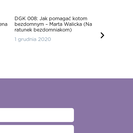
DGK 008: Jak pomagać kotom
DGK 007: Kot 
lena
bezdomnym – Marta Walicka (Na
– Julia Wizow
ratunek bezdomniakom)
1 grudnia 202
1 grudnia 2020