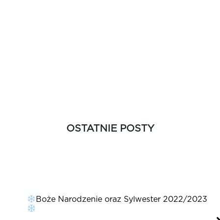
OSTATNIE POSTY
pacer
D
Boże Narodzenie oraz Sylwester 2022/2023
w
c