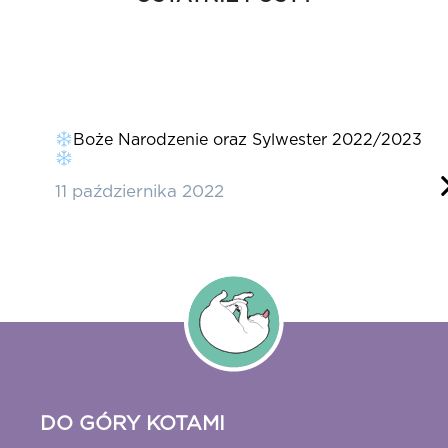
pacer
D
Boże Narodzenie oraz Sylwester 2022/2023
w
c
11 października 2022
2
DO GÓRY KOTAMI