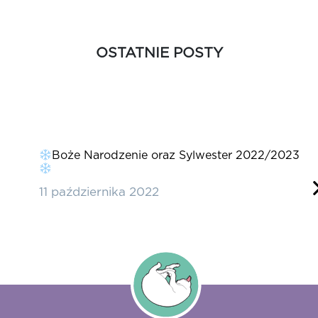
OSTATNIE POSTY
pacer
D
Boże Narodzenie oraz Sylwester 2022/2023
w
c
11 października 2022
2